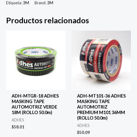
Etiqueta:
3M
Brand:
3M
PLUS
GLAZE
Productos relacionados
(PZ
30.0oz-
v)
cantidad
ADH-MTGR-18 ADHES
ADH-MT101-36 ADHES
MASKING TAPE
MASKING TAPE
AUTOMOTRIZ VERDE
AUTOMOTRIZ
18M (ROLLO 50.0m)
PREMIUM M101 36MM
(ROLLO 50.0m)
ADHES
ADHES
$
58.01
$
50.09