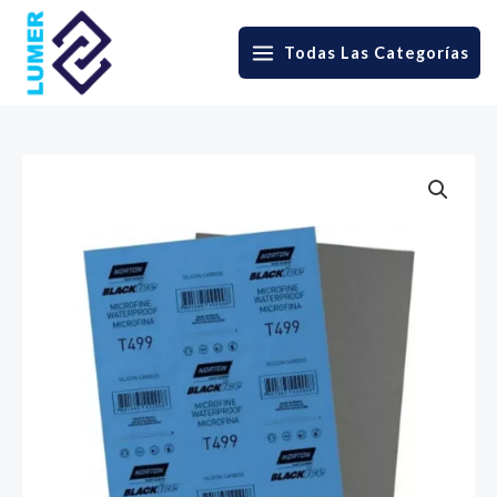
Skip
to
Todas Las Categorías
MAIN
content
MENU