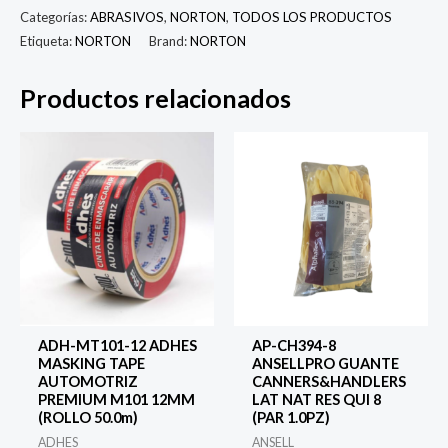
LIJA
Categorías:
ABRASIVOS
,
NORTON
,
TODOS LOS PRODUCTOS
Etiqueta:
NORTON
Brand:
NORTON
DE
AGUA
Productos relacionados
SHS
SST
T499
230X280MM
G2000
HOJA
(1
pz)
cantidad
ADH-MT101-12 ADHES
AP-CH394-8
MASKING TAPE
ANSELLPRO GUANTE
AUTOMOTRIZ
CANNERS&HANDLERS
PREMIUM M101 12MM
LAT NAT RES QUI 8
(ROLLO 50.0m)
(PAR 1.0PZ)
ADHES
ANSELL