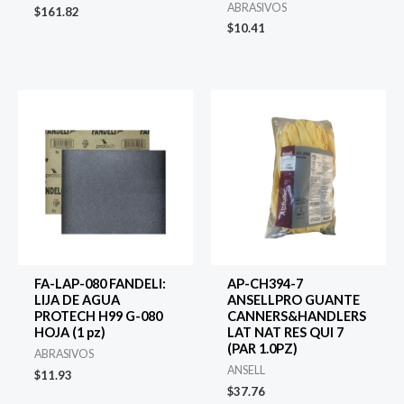
ABRASIVOS
$
161.82
$
10.41
FA-LAP-080 FANDELI:
AP-CH394-7
LIJA DE AGUA
ANSELLPRO GUANTE
PROTECH H99 G-080
CANNERS&HANDLERS
HOJA (1 pz)
LAT NAT RES QUI 7
(PAR 1.0PZ)
ABRASIVOS
ANSELL
$
11.93
$
37.76