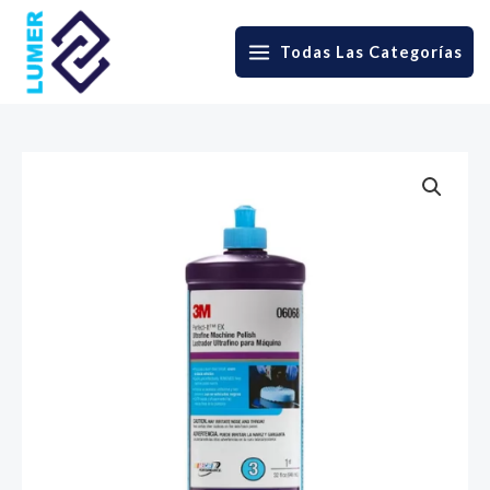
Skip
to
Todas Las Categorías
MAIN
content
MENU