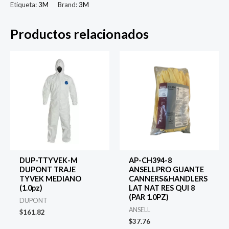
Etiqueta:
3M
Brand:
3M
IT
3000
Productos relacionados
ULTRAFINA
(PZ
0.946l)
cantidad
DUP-TTYVEK-M
AP-CH394-8
DUPONT TRAJE
ANSELLPRO GUANTE
TYVEK MEDIANO
CANNERS&HANDLERS
(1.0pz)
LAT NAT RES QUI 8
(PAR 1.0PZ)
DUPONT
ANSELL
$
161.82
$
37.76