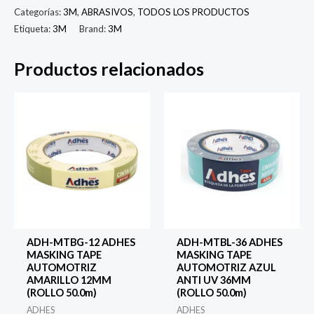
TIRA
Categorías:
3M
,
ABRASIVOS
,
TODOS LOS PRODUCTOS
Etiqueta:
3M
Brand:
3M
HOOKIT
CUBITRON
Productos relacionados
II
16.5X2.75"
G180+
(1.0pz)
cantidad
ADH-MTBG-12 ADHES
ADH-MTBL-36 ADHES
MASKING TAPE
MASKING TAPE
AUTOMOTRIZ
AUTOMOTRIZ AZUL
AMARILLO 12MM
ANTI UV 36MM
(ROLLO 50.0m)
(ROLLO 50.0m)
ADHES
ADHES