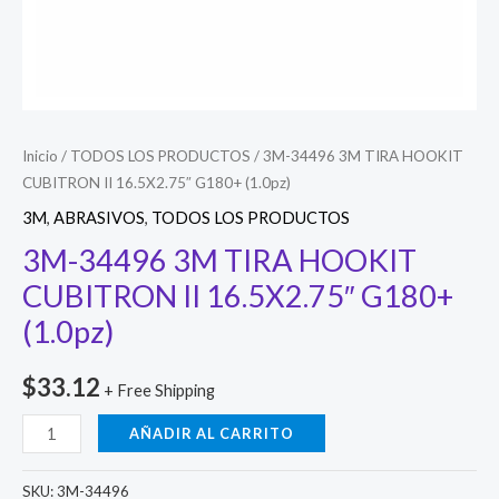
Inicio
/
TODOS LOS PRODUCTOS
/ 3M-34496 3M TIRA HOOKIT
CUBITRON II 16.5X2.75″ G180+ (1.0pz)
3M
,
ABRASIVOS
,
TODOS LOS PRODUCTOS
3M-34496 3M TIRA HOOKIT
CUBITRON II 16.5X2.75″ G180+
(1.0pz)
$
33.12
+ Free Shipping
3M-
AÑADIR AL CARRITO
34496
3M
SKU:
3M-34496