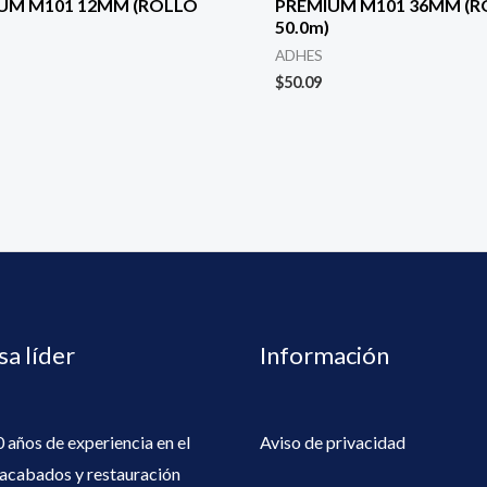
UM M101 12MM (ROLLO
PREMIUM M101 36MM (
50.0m)
ADHES
$
50.09
a líder
Información
 años de experiencia en el
Aviso de privacidad
 acabados y restauración