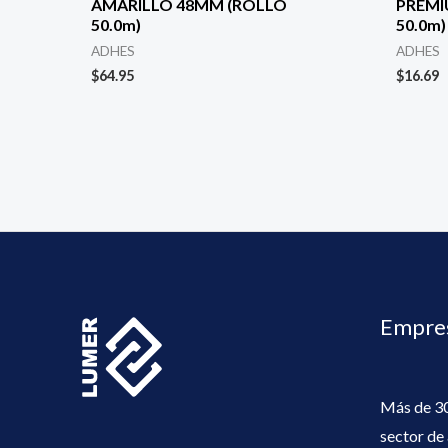
AMARILLO 48MM (ROLLO
PREMI
50.0m)
50.0m)
ADHES
ADHES
$
64.95
$
16.69
Empres
Más de 30
sector de