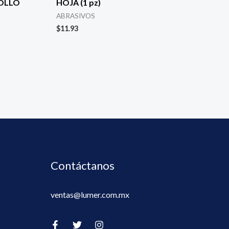
ROLLO
HOJA (1 pz)
ABRASIVOS
$
11.93
Contáctanos
ventas@lumer.com.mx