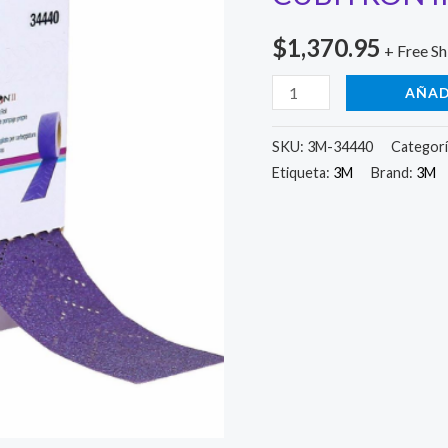
$
1,370.95
+ Free Sh
3M-
AÑAD
34440
3M
SKU:
3M-34440
Categorí
Etiqueta:
3M
Brand:
3M
ROLLO
HOOKIT
CUBITRON
II
G40+
(1.0pz)
cantidad