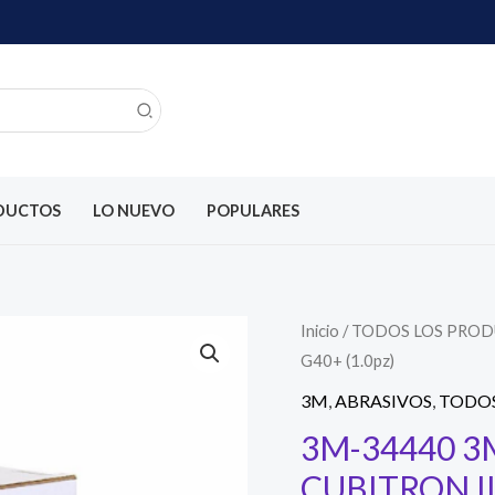
DUCTOS
LO NUEVO
POPULARES
Inicio
/
TODOS LOS PRO
G40+ (1.0pz)
3M
,
ABRASIVOS
,
TODOS
3M-34440 3
CUBITRON II 