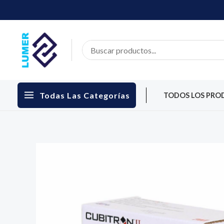
Skip
to
content
Search
for:
Todas Las Categorías
TODOS LOS PRO
MAIN
MENU