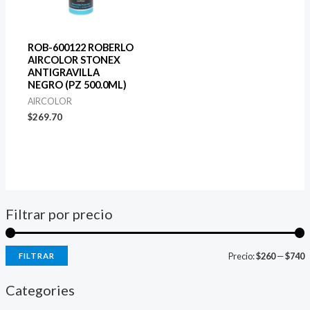
ROB-600122 ROBERLO
AIRCOLOR STONEX
ANTIGRAVILLA
NEGRO (PZ 500.0ML)
AIRCOLOR
$
269.70
Filtrar por precio
P
P
Precio:
$260
—
$740
FILTRAR
r
r
Categories
e
e