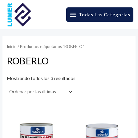
Skip
to
Todas Las Categorías
MAIN
content
MENU
Inicio
/ Productos etiquetados “ROBERLO”
ROBERLO
Sorted
Mostrando todos los 3 resultados
by
latest