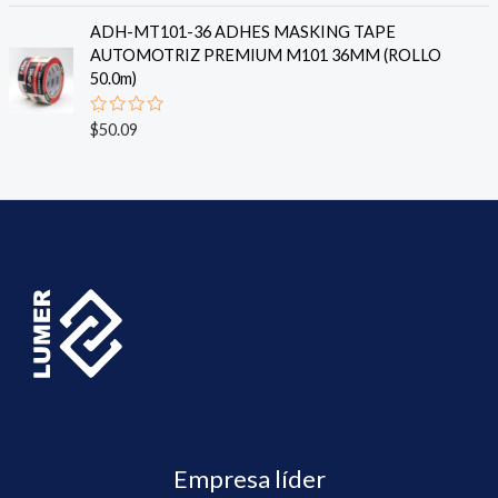
d
l
e
o
ADH-MT101-36 ADHES MASKING TAPE
5
r
AUTOMOTRIZ PREMIUM M101 36MM (ROLLO
a
d
50.0m)
o
e
n
V
$
50.09
0
a
d
l
e
o
5
r
a
d
o
e
n
0
d
e
5
Empresa líder