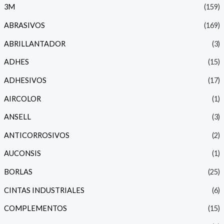
c
c
3M
(159)
i
i
ABRASIVOS
(169)
o
o
ABRILLANTADOR
(3)
ADHES
(15)
í
á
ADHESIVOS
(17)
n
x
i
i
AIRCOLOR
(1)
ANSELL
(3)
o
o
ANTICORROSIVOS
(2)
AUCONSIS
(1)
BORLAS
(25)
CINTAS INDUSTRIALES
(6)
COMPLEMENTOS
(15)