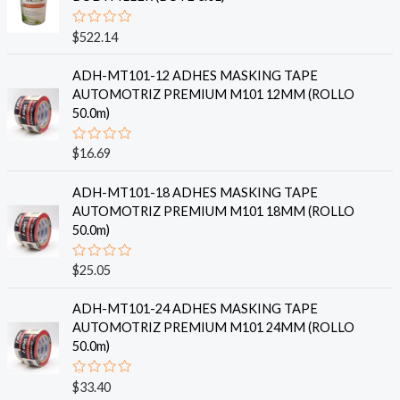
V
$
522.14
a
l
o
ADH-MT101-12 ADHES MASKING TAPE
r
AUTOMOTRIZ PREMIUM M101 12MM (ROLLO
a
d
50.0m)
o
e
n
V
$
16.69
0
a
d
l
e
o
ADH-MT101-18 ADHES MASKING TAPE
5
r
AUTOMOTRIZ PREMIUM M101 18MM (ROLLO
a
d
50.0m)
o
e
n
V
$
25.05
0
a
d
l
e
o
ADH-MT101-24 ADHES MASKING TAPE
5
r
AUTOMOTRIZ PREMIUM M101 24MM (ROLLO
a
d
50.0m)
o
e
n
V
$
33.40
0
a