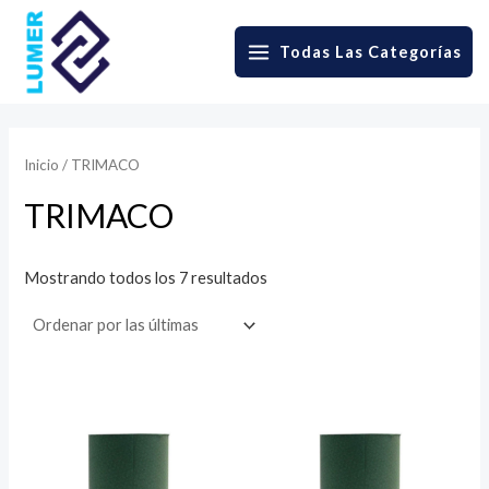
Skip
to
Todas Las Categorías
MAIN
content
MENU
Inicio
/ TRIMACO
TRIMACO
Sorted
Mostrando todos los 7 resultados
by
latest