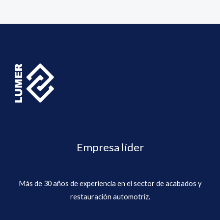
d
l
e
o
5
r
a
d
o
e
n
0
d
e
5
Empresa líder
Más de 30 años de experiencia en el sector de acabados y
restauración automotriz.