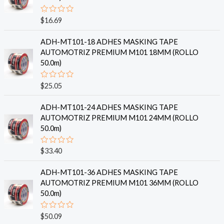
o
e
n
V
$
16.69
0
a
d
l
e
o
ADH-MT101-18 ADHES MASKING TAPE
5
r
AUTOMOTRIZ PREMIUM M101 18MM (ROLLO
a
d
50.0m)
o
e
n
V
$
25.05
0
a
d
l
e
o
ADH-MT101-24 ADHES MASKING TAPE
5
r
AUTOMOTRIZ PREMIUM M101 24MM (ROLLO
a
d
50.0m)
o
e
n
V
$
33.40
0
a
d
l
e
o
ADH-MT101-36 ADHES MASKING TAPE
5
r
AUTOMOTRIZ PREMIUM M101 36MM (ROLLO
a
d
50.0m)
o
e
n
V
$
50.09
0
a