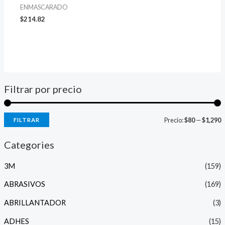
ENMASCARADO
$
214.82
Filtrar por precio
P
P
Precio:
$80
—
$1,290
FILTRAR
r
r
Categories
e
e
c
c
3M
(159)
i
i
ABRASIVOS
(169)
o
o
ABRILLANTADOR
(3)
ADHES
(15)
í
á