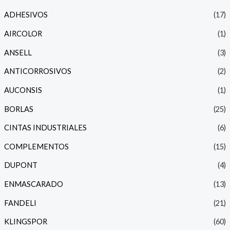
ADHESIVOS
(17)
n
x
i
i
AIRCOLOR
(1)
ANSELL
(3)
o
o
ANTICORROSIVOS
(2)
AUCONSIS
(1)
BORLAS
(25)
CINTAS INDUSTRIALES
(6)
COMPLEMENTOS
(15)
DUPONT
(4)
ENMASCARADO
(13)
FANDELI
(21)
KLINGSPOR
(60)