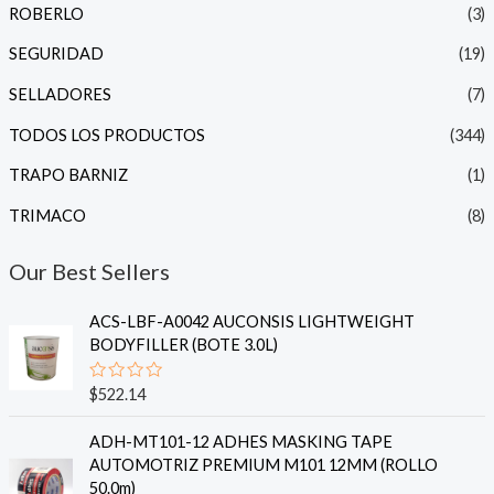
ROBERLO
(3)
SEGURIDAD
(19)
SELLADORES
(7)
TODOS LOS PRODUCTOS
(344)
TRAPO BARNIZ
(1)
TRIMACO
(8)
Our Best Sellers
ACS-LBF-A0042 AUCONSIS LIGHTWEIGHT
BODYFILLER (BOTE 3.0L)
V
$
522.14
a
l
o
ADH-MT101-12 ADHES MASKING TAPE
r
AUTOMOTRIZ PREMIUM M101 12MM (ROLLO
a
d
50.0m)