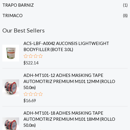
TRAPO BARNIZ
(1)
TRIMACO
(8)
Our Best Sellers
ACS-LBF-A0042 AUCONSIS LIGHTWEIGHT
BODYFILLER (BOTE 3.0L)
V
$
522.14
a
l
o
ADH-MT101-12 ADHES MASKING TAPE
r
AUTOMOTRIZ PREMIUM M101 12MM (ROLLO
a
d
50.0m)
o
e
n
V
$
16.69
0
a
d
l
e
o
ADH-MT101-18 ADHES MASKING TAPE
5
r
AUTOMOTRIZ PREMIUM M101 18MM (ROLLO
a
d
50.0m)
o