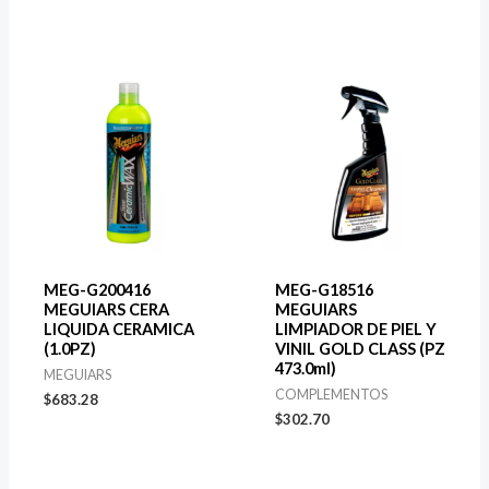
MEG-G200416
MEG-G18516
MEGUIARS CERA
MEGUIARS
LIQUIDA CERAMICA
LIMPIADOR DE PIEL Y
(1.0PZ)
VINIL GOLD CLASS (PZ
473.0ml)
MEGUIARS
COMPLEMENTOS
$
683.28
$
302.70