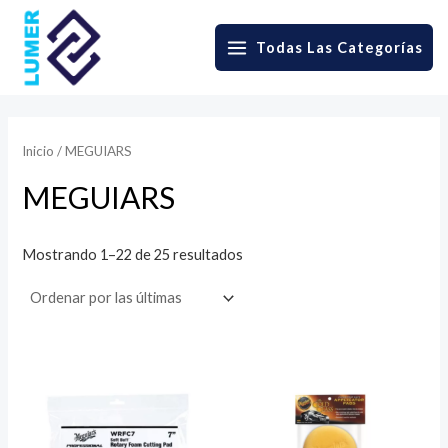
Skip
to
Todas Las Categorías
MAIN
content
MENU
Inicio
/ MEGUIARS
MEGUIARS
Sorted
Mostrando 1–22 de 25 resultados
by
latest